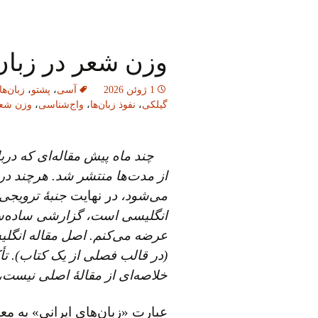
وزن شعر در زبان‌
1 ژوئن 2026
آسی
،
پشتو
،
زبان‌ها
گیلکی
،
نفوذ زبان‌ها
،
واج‌شناسی
،
وزن شع
چند ماه پیش مقاله‌ای که درب
از مدت‌ها منتشر شد. هرچند در
می‌شود، د
ر نهایت
جنبهٔ ترویجی 
انگلیسی است، گزارشی ساده‌ساز
عرضه می‌کنم. اصل مقاله انگل
(در قالب فصلی از یک کتاب). تأ
خلاصه‌ای از مقالهٔ اصلی نیست
عبارت «زبان‌های ایرانی» به مع