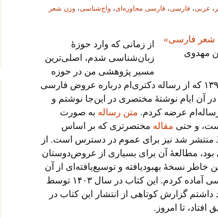
،
عربی
،
فارسی
،
فارسی محاوره‌ای
،
واج‌شناسی
،
وزن شعر
از زمانی که وارد حوزهٔ
ن مهدوی
زبان‌شناسی شدم، اصلی‌ترین
مسیر پژوهشی من در حوزه
وزن شعر بوده است. از سال ۱۳۹۸ که از رساله دکتری‌ام درباره عروض فارسی
 آن ایام نوشتهٔ مختصری در این‌جا نوشتم و
ساله‌ام عرضه کردم.
متن رساله
به صورت
است، و حتی
مقاله
مختصرتری که بر اساس
رساله در Journal of Linguistics منتشر شد نیز برای عموم در دسترس است. از
 بود، مطالعهٔ آن برای بسیاری از عروض‌دوستان
خاطر نسخهٔ بهبودیافته و توسیع‌یافته‌ای از آن
به فارسی آماده کردم. این کتاب در سال ۱۴۰۳ توسط
داشتم گزارش کوتاهی از انتشار این کتاب در
 افتاد، تا امروز.