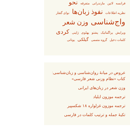
نحو
فرانسه
لاتین
مازندرانی
متفرقه
نفوذ زبان‌ها
نظریه اطلاعات
نوای گفتار
واج‌شناسی
وزن شعر
کردی
ویرایش
پراگماتیک
پشتو
پهلوی
ژاپنی
گیلکی
کلمات دخیل
گروه متممی
یونانی
عروض در میانهٔ روان‌شناسی و زبان‌شناسی:
کتاب «نظام وزنی شعر فارسی»
وزن شعر در زبان‌های ایرانی
ترجمه موزون ایلیاد
ترجمه موزون غزلواره ۱۸ شکسپیر
تکیهٔ جمله و ترتیب کلمات در فارسی