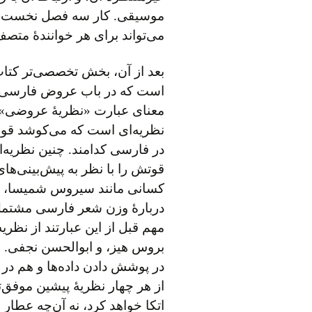
موسیقی. کار سه فصل نخست کت
می‌تواند برای هر خوانندهٔ مت
بعد از آن، بخش تخصصی‌تر کت
است که در باب عروض فارسی ع
معنای عبارت «نظریهٔ عروضی» 
نظریه‌ای است که می‌کوشد قو
در فارسی کدامند. چنین نظریه‌ای
قوتش را با نظر به پیش‌بینی‌ها
کسانی مانند سیروس شمیسا، ح
دربارهٔ وزن شعر فارسی مشتمل
مهم قبل از این عبارتند از نظری
بروس هیز، و ابوالحسن نجفی. ال
در پوشش دادن داده‌ها و هم در
از هر چهار نظریهٔ پیشین موفق‌ت
اتکا خواهد کرد، نه آن‌چه عطار بگ