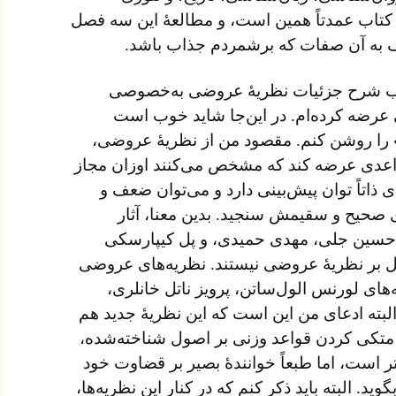
اب عمدتاً همین است، و مطالعهٔ این سه فصل
صف به آن صفات که برشمردم جذاب باشد.
اب شرح جزئیات نظریهٔ عروضی به‌خصوصی
رضه کرده‌ام. در این‌جا شاید خوب است
را روشن کنم. مقصود من از نظریهٔ عروضی،
اعدی عرضه کند که مشخص می‌کنند اوزان مجاز
 ذاتاً توان پیش‌بینی دارد و می‌توان ضعف و
ی صحیح و سقیمش سنجید. بدین معنا، آثار
سین جلی، مهدی حمیدی، و پل کیپارسکی
 بر نظریهٔ عروضی نیستند. نظریه‌های عروضی
ه‌های لورنس الول‌ساتن، پرویز ناتل خانلری،
بته ادعای من این است که این نظریهٔ جدید هم
 متکی کردن قواعد وزنی بر اصول شناخته‌شده،
ر است، اما طبعاً خوانندهٔ بصیر بر قضاوت خود
وید. البته باید ذکر کنم که در کنار این نظریه‌ها،