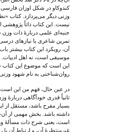
کندوکاو در شکل اوزان فارسی، 
وزنی دیگر می‌پردازد. کتاب «ن
نیست. این کتاب ذاتاً پژوهشی 
جنبه‌ای علمی دربارهٔ ذات وزن 
تمرین شاعری یا نیازهای درسی 
آن، رویکرد این کتاب بیشتر باب
موسیقی است، نه اهل ادبیات. 
این است که موضوع این کتاب ش
روان‌شناختی به نام شهود وزنی
در عین حال، فهم من این است ک
ثانیاً قدری خودآگاهی دربارهٔ وز
بسیار مفرح باشد، مستقل از ای
داشته باشد. بخش مهمی از آن‌چ
است، یعنی شرح ذات مسألهٔ وزن
غیرمنتظرهٔ آن، و ارتباط آن با 