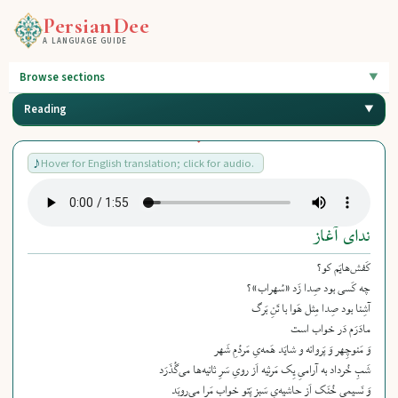
PersianDee
A LANGUAGE GUIDE
Browse sections
Reading
Hover for English translation; click for audio.
ندای آغاز
کَفش‌هایَم کو؟
چه کَسی بود صِدا زَد «سُهراب»؟
آشِنا بود صِدا مِثل هَوا با تَنِ بَرگ
مادَرَم دَر خواب است
وَ مَنوچِهر وَ پَروانه و شایَد هَمه‌یِ مَردُمِ شَهر
شَبِ خُرداد به آرامیِ یِک مَرثیه اَز رویِ سَرِ ثانیه‌ها می‌گُذَرَد
وَ نَسیمی خُنَک اَز حاشیه‌یِ سَبزِ پَتو خوابِ مَرا می‌روبَد