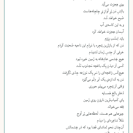
بویِ هِجرَت می‌آیَد
بالِشِ مَن پُرِ آوازِ پَرِ چِلچِله‌هاست
صُبح خواهَد شُد
و به این کاسه‌ی آب
آسِمان هِجرَت خواهَد کَرد
بایَد اِمشَب بِرَوَم
مَن که از بازتَرین پَنجِره با مَردُمِ این ناحیه صُحبَت کَردَم
حَرفی اَز جِنسِ زَمان نَشنیدَم
هیچ چَشمی عاشِقانه به زَمین خیره نَبود
کَسی اَز دیدَنِ یِک باغچه مَجذوب نَشُد
هیچ‌کَس زاغچه‌ای را سَرِ یِک مَزرَعه جِدّی نَگِرِفت
مَن به اَندازه‌یِ یک اَبر دِلَم می‌گیرَد
وَقتی اَز پَنجِره می‌بینَم حوری
دُختَرِ بالِغِ هَمسایه
پایِ کَمیاب‌تَرین ناروَنِ رویِ زَمین
فِقه می‌خوانَد
چیزهایی هم هست، لَحظه‌هایی پُر اُوج
مَثَلاً شاعِره‌ای را دیدَم
آن‌چِنان مَحوِ تَماشای فَضا بود که دَر چَشمانَش