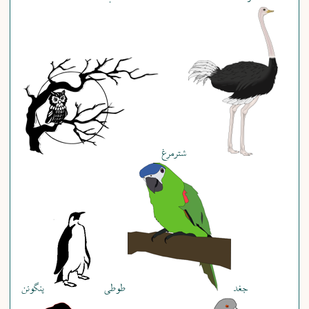
شترمرغ
جغد
طوطی
پنگوئن