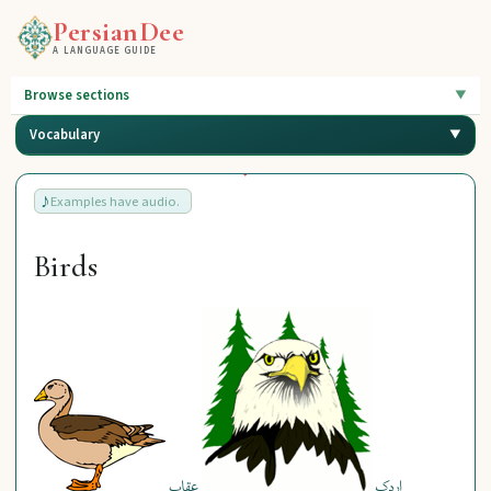
PersianDee
A LANGUAGE GUIDE
Browse sections
Vocabulary
Examples have audio.
Birds
اردک
عقاب