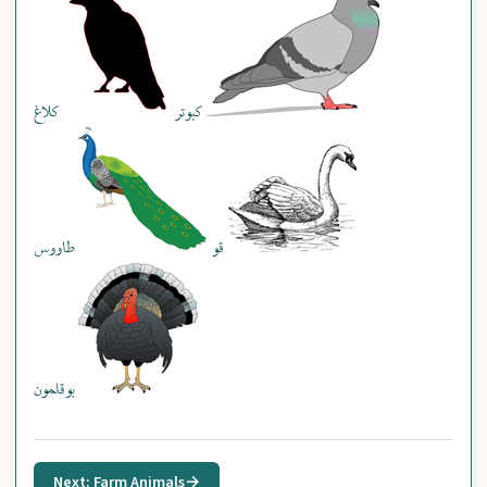
کبوتر
کلاغ
قو
طاووس
بوقلمون
Next: Farm Animals
→